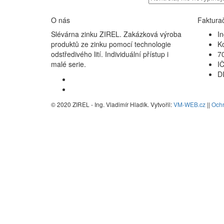
O nás
Faktura
Slévárna zinku ZIREL. Zakázková výroba
In
produktů ze zinku pomocí technologie
K
odstředivého lití. Individuální přístup i
7
malé serie.
I
D
© 2020 ZIREL - Ing. Vladimír Hladík. Vytvořil:
VM-WEB.cz
||
Ochr