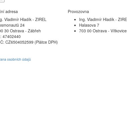
ční adresa
Provozovna
g. Vladimír Hladík - ZIREL
Ing. Vladimír Hladík - ZIR
osmonautů 24
Halasova 7
00 30 Ostrava - Zábřeh
703 00 Ostrava - Vítkovice
Č: 47402440
IČ: CZ6504052599 (Plátce DPH)
ana osobních údajů